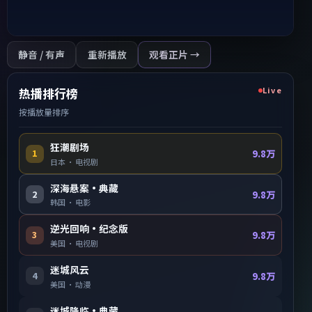
静音 / 有声
重新播放
观看正片 →
Live
热播排行榜
按播放量排序
狂潮剧场
1
9.8万
日本
·
电视剧
深海悬案·典藏
2
9.8万
韩国
·
电影
逆光回响·纪念版
3
9.8万
美国
·
电视剧
迷城风云
4
9.8万
美国
·
动漫
迷城降临·典藏